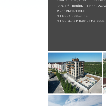
Объект находится в г.Новый У
2
1270 м
, Ноябрь - Январь 2023
Были выполнены:
○ Проектирование;
○ Поставка и расчет материал