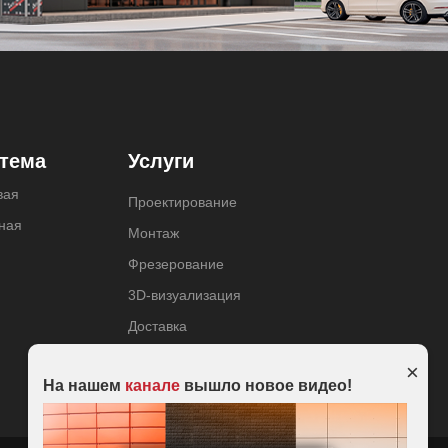
тема
Услуги
вая
Проектирование
ная
Монтаж
Фрезерование
3D-визуализация
Доставка
×
На нашем
канале
вышло новое видео!