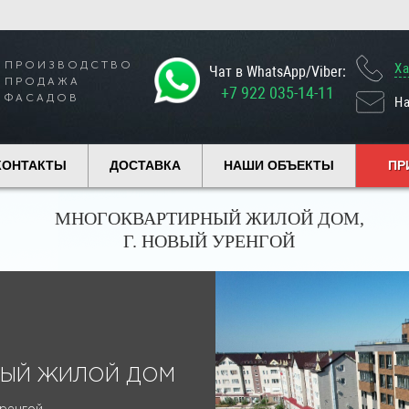
ПРОИЗВОДСТВО
Х
Чат в WhatsApp/Viber:
ПРОДАЖА
+7 922 035-14-11
ФАСАДОВ
Н
КОНТАКТЫ
ДОСТАВКА
НАШИ ОБЪЕКТЫ
ПР
МНОГОКВАРТИРНЫЙ ЖИЛОЙ ДОМ,
Г. НОВЫЙ УРЕНГОЙ
НЫЙ ЖИЛОЙ ДОМ