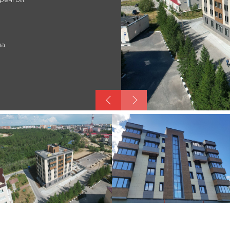
ренгой.
а.